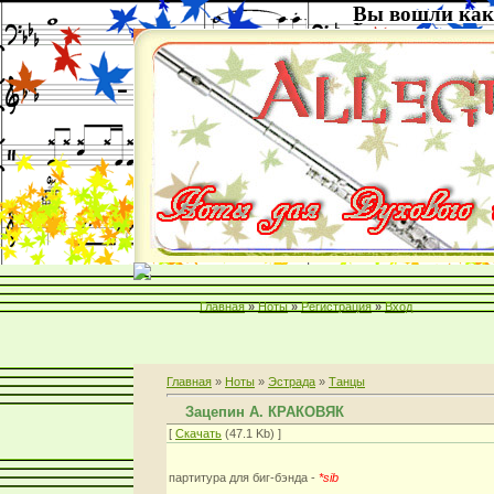
Вы вошли как
Главная
»
Ноты
»
Регистрация
»
Вход
Главная
»
Ноты
»
Эстрада
»
Танцы
Зацепин А. КРАКОВЯК
[
Скачать
(47.1 Kb) ]
партитура для биг-бэнда -
*sib