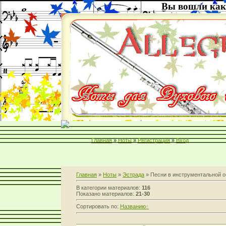
Вы вошли как
Главная
»
Ноты
»
Регистрация
»
Вход
Главная
»
Ноты
»
Эстрада
» Песни в инструментальной о
В категории материалов:
116
Показано материалов:
21-30
Сортировать по:
Названию