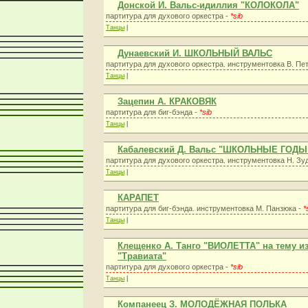
Донской И. Вальс-идиллия "КОЛОКОЛА"
партитура для духового оркестра -
*sib
Танцы
|
Дунаевский И. ШКОЛЬНЫЙ ВАЛЬС
партитура для духового оркестра. инструментовка В. Пе
Танцы
|
Зацепин А. КРАКОВЯК
партитура для биг-бэнда -
*sib
Танцы
|
Кабалевский Д. Вальс "ШКОЛЬНЫЕ ГОДЫ
партитура для духового оркестра. инструментовка Н. Зу
Танцы
|
КАРАПЕТ
партитура для биг-бэнда. инструментовка М. Панзюка -
*
Танцы
|
Клещенко А. Танго "ВИОЛЕТТА" на тему и
"Травиата"
партитура для духового оркестра -
*sib
Танцы
|
Компанеец З. МОЛОДЁЖНАЯ ПОЛЬКА