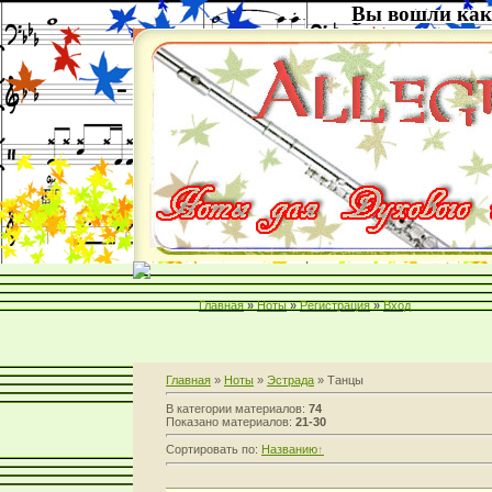
Вы вошли как
Главная
»
Ноты
»
Регистрация
»
Вход
Главная
»
Ноты
»
Эстрада
» Танцы
В категории материалов:
74
Показано материалов:
21-30
Сортировать по:
Названию