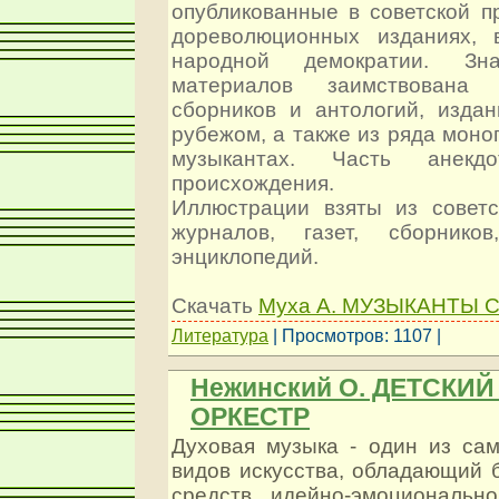
опубликованные в советской п
дореволюционных изданиях, 
народной демократии. Зна
материалов заимствована
сборников и антологий, изд
рубежом, а также из ряда мон
музыкантах. Часть анекд
происхождения.
Иллюстрации взяты из совет
журналов, газет, сборнико
энциклопедий.
Скачать
Муха А. МУЗЫКАНТЫ
Литература
| Просмотров: 1107 |
Нежинский О. ДЕТСКИ
ОРКЕСТР
Духовая музыка - один из са
видов искусства, обладающий 
средств идейно-эмоциональн