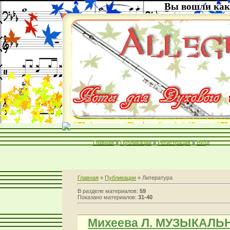
Вы вошли как
Главная
»
Публикации
»
Регистрация
»
Вход
Главная
»
Публикации
» Литература
В разделе материалов
:
59
Показано материалов
:
31-40
Михеева Л. МУЗЫКАЛ