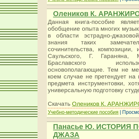
Олеников К. АРАНЖИР
Данная книга-пособие являе
обобщение опыта многих музык
в области эстрадно-джазово
знания таких замечате
сочинительства, композиции, 
Саульского, Г. Гараняна, 
Браславского испол
основополагающие. Тем не ме
коем случае не претендует на
предмета инструментовки, хот
универсальную подготовку студ
Скачать
Олеников К. АРАНЖИ
Учебно-методические пособия
| Просмо
Панасье Ю. ИСТОРИЯ
ДЖАЗА