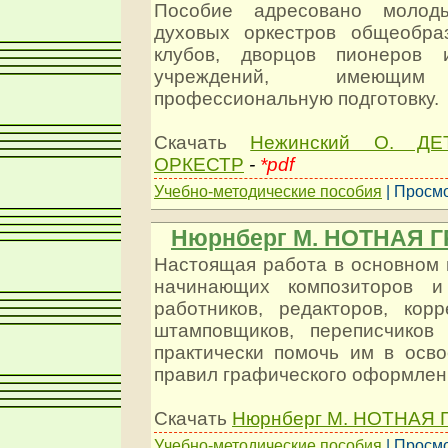
Пособие адресовано молоды
духовых оркестров общеобра
клубов, дворцов пионеров 
учреждений, имеющим 
профессиональную подготовку.
Скачать
Нежинский О. Д
ОРКЕСТР
-
*pdf
Учебно-методические пособия
| Просмо
Нюрнберг М. НОТНАЯ 
Настоящая работа в основном 
начинающих композиторов и 
работников, редакторов, корр
штамповщиков, переписчиков
практически помочь им в осв
правил графического оформлени
Скачать
Нюрнберг М. НОТНАЯ 
Учебно-методические пособия
| Просмо