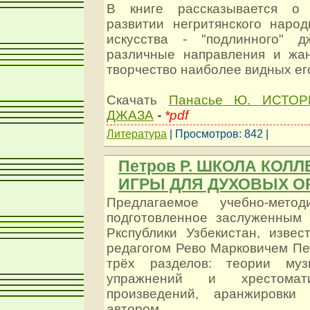
В книге рассказывается о
развитии негритянского народ
искусства - "подлинного" д
различные направления и жа
творчество наиболее видных ег
Скачать
Панасье Ю. ИСТО
ДЖАЗА
-
*pdf
Литература
| Просмотров: 842 |
Петров Р. ШКОЛА КОЛ
ИГРЫ ДЛЯ ДУХОВЫХ О
Предлагаемое учебно-метод
подготовленное заслуженным 
Ркспублики Узбекистан, изве
редагогом Рево Марковичем Пе
трёх разделов: теории музы
упражнений и хрестомат
произведений, аранжировки
автором.