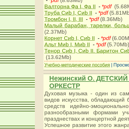
-
*pdf
(8.63Mb)
Валторна Фа I, Фа II
-
*pdf
(5.68
Труба Сиb I, Сиb II
-
*pdf
(5.81M
Тромбон I, II, III
-
*pdf
(8.36Mb)
Малый барабан, тарелки, боль
(2.37Mb)
Корнет Сиb I, Сиb II
-
*pdf
(6.00
Альт Миb I, Миb II
-
*pdf
(5.70Mb
Тенор Сиb I, Сиb II. Баритон Сиb.
(13.62Mb)
Учебно-методические пособия
| Просмо
Нежинский О. ДЕТСКИ
ОРКЕСТР
Духовая музыка - один из са
видов искусства, обладающий 
средств идейно-эмоциональн
разнообразными формами уч
празднествах и концертной дея
Успешное развитие этого жанр