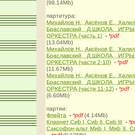
(98.14Mb)
партитура:
Михайлов Н., Аксёнов Е., Халил
Браславский Д.ШКОЛА ИГР
ОРКЕСТРА (часть 1)
-
*pdf
(13.04Mb)
Михайлов Н., Аксёнов Е., Халил
Браславский Д.ШКОЛА ИГР
ОРКЕСТРА (части 2-10)
-
*pdf
(11.67Mb)
Михайлов Н., Аксёнов Е., Халил
Браславский Д.ШКОЛА ИГР
ОРКЕСТРА (части 11-12)
-
*pdf
(6.60Mb)
партии:
Флейта
-
*pdf
(4.14Mb)
Кларнет Сиb I, Сиb II, Сиb III
-
*p
Саксофон-альт Миb I, Миb II. 