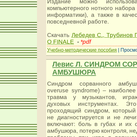
Издание можно использов
компьютерного нотного набора 
информатики), а также в каче
повседневной работе.
Скачать
Лебедев С., Трубинов
О FINALE
-
*pdf
Учебно-методические пособия
| Просмо
Левис Л. СИНДРОМ С
АМБУШЮРА
Синдром сорванного амбу
overuse syndrome) – наиболее
травма у музыкантов, игр
духовых инструментах. Эт
проходящий синдром, который
не диагностируется и не лечи
включают: боль в губах и их 
амбушюра, потерю контроля, не