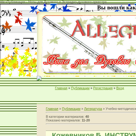
title>Публикации - Ноты для Духового и Эстрадно-духового оркестра
Вы вошли как
Главная
»
Публикации
»
Регистрация
»
Вход
Главная
»
Публикации
»
Литература
» Учебно-методическ
В категории материалов
:
40
Показано материалов
:
11-20
Кожевников Б. ИНСТР