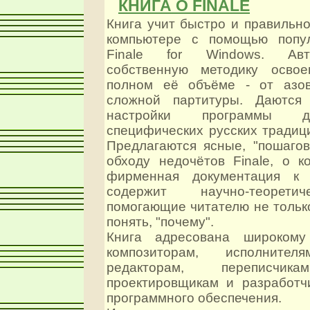
КНИГА О FINALE
Книга учит быстро и правильн
компьютере с помощью попу
Finale for Windows. Авт
собственную методику осво
полном её объёме - от азов
сложной партитуры. Даются
настройки программы д
специфических русских традиц
Предлагаются ясные, "пошагов
обходу недочётов Finale, о к
фирменная документация к 
содержит научно-теорети
помогающие читателю не только 
понять, "почему".
Книга адресована широкому 
композиторам, исполнителя
редакторам, переписчика
проектировщикам и разработч
программного обеспечения.